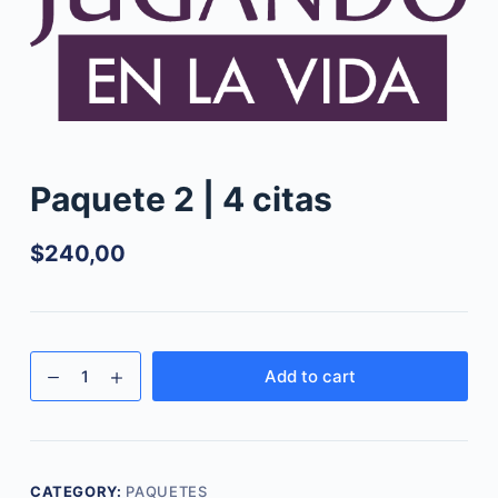
Paquete 2 | 4 citas
$
240,00
Paquete
Add to cart
2
|
4
citas
CATEGORY:
PAQUETES
quantity